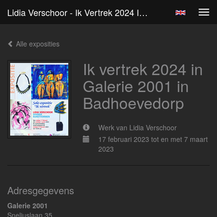
Lidia Verschoor - Ik Vertrek 2024 In Galerie 2001 In Badhoevedorp
Tog
navi
Alle exposities
Ik vertrek 2024 in
Galerie 2001 in
Badhoevedorp
Werk van Lidia Verschoor
17 februari 2023 tot en met 7 maart
2023
Adresgegevens
Galerie 2001
Sneliuslaan 35