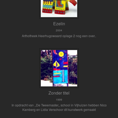
Ezelin
2004
Arthotheek Heerhugowaard oplage 2 nog een over..
Zonder titel
1999
In opdracht van ,,De Tweemaster,, school in Vijhuizen hebben Nico
Kamberg en Lidia Verschoor dit kunstwerk gemaakt