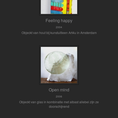
Feeling happy
2004
Objeckt van hout bij kunstuitleen Art4u in Amsterdam
Open mind
2006
Objeckt van glas in kombinatie met albast allebei zijn ze
doorschijnend