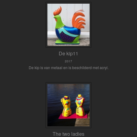
De kip11
2017
De kip is van metaal en is beschilderd met acryl.
The two ladies