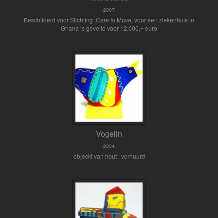
2007
Beschilderd voor Stichting ,Care to Move, voor een ziekenhuis in
Ghana is geveild voor 12.000,= euro
Vogelin
2004
objeckt van hout , verhuurd