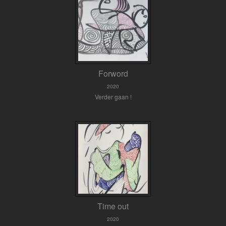
Forword
2020
Verder gaan !
Time out
2020