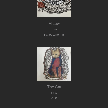
Miauw
2025
Kat beschermd
The Cat
2025
Te Cat