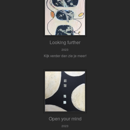
Looking further
2023
Kijk verder dan zie je meer!
Open your mind
2023