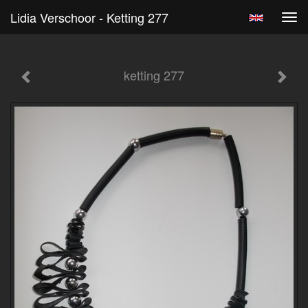
Lidia Verschoor - Ketting 277
Tog
navi
ketting 277